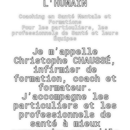
L'HUMAIN
Coaching en Santé Mentale et
Formations
Pour les particuliers, les
professionnels de Santé et leurs
Équipes
Je m’appelle
Christophe CHAUSSÉ,
infirmier de
formation, coach et
formateur.
J’accompagne les
particuliers et les
professionnels de
santé à mieux